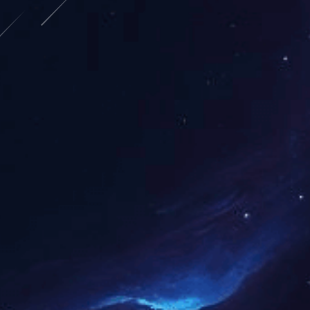
详细信息
动臂，挖掘机结构件类产品，采用Q345材质经过
XE75G、XE155G、XE200G、XE205G、