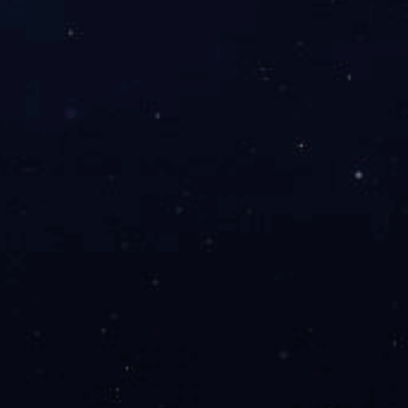
电话
传真
扫一扫
扫一扫，查看手机站