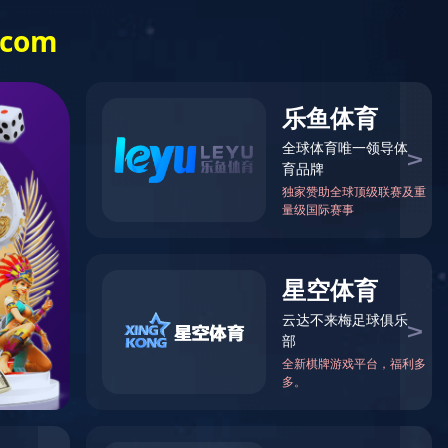
备
客户案例
联系我们
ENGLISH