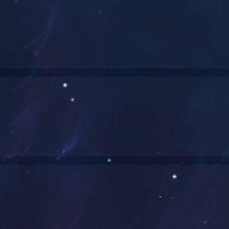
杆
推土铲
转台
转台