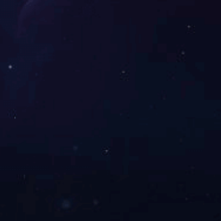
关于我们
产品展示
新闻中心
公司简介
铲斗
公司新闻
企业文化
动臂
行业新闻
资质荣誉
斗杆