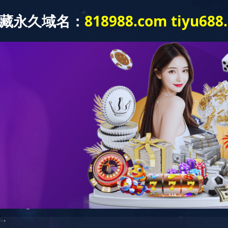
如有疑问欢迎给我们留言或致电进行咨询。
网站开云中国
关于我们
产品展示
新闻中心
环境设